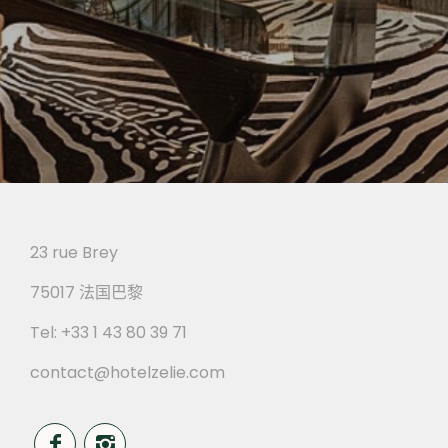
23 rue Brey
75017 法国巴黎
Tel:
+33 1 43 80 39 71
contact@hotelzelie.com