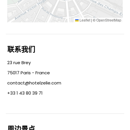
Leaflet
|
©
OpenStreetMap
联系我们
23 rue Brey
75017 Paris - France
contact@hotelzelie.com
+33 1 43 80 39 71
周边景点